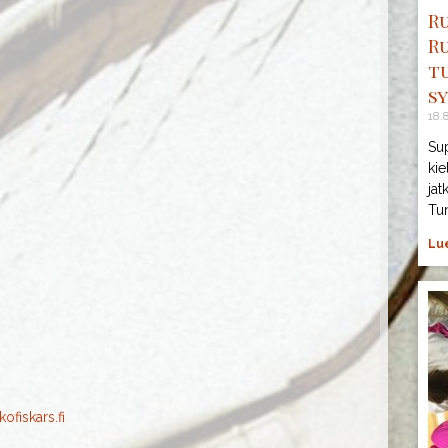
R
R
t
sy
18.
Sup
kie
jat
Tu
Lue
fiskars.fi