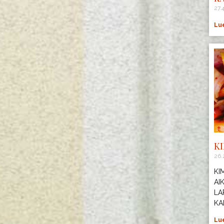
27.
Lue
K
26.
KI
AI
LA
KA
Lue