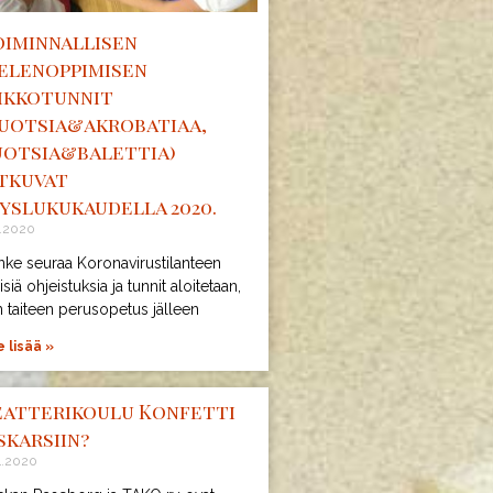
oiminnallisen
ielenoppimisen
iikkotunnit
ruotsia&akrobatiaa,
uotsia&balettia)
atkuvat
yslukukaudella 2020.
5.2020
nke seuraa Koronavirustilanteen
isiä ohjeistuksia ja tunnit aloitetaan,
 taiteen perusopetus jälleen
 lisää »
eatterikoulu Konfetti
skarsiin?
4.2020