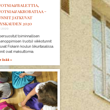
uotsia&balettia,
uotsia&akrobatiaa -
unnit jatkuvat
yskauden 2020
8.2020
ersuositut toiminnallisen
lenoppimisen (ruotsi) viikkotunnit
kuvat Fiskarin koulun liikuntasalissa.
nnit ovat maksuttomia.
 lisää »