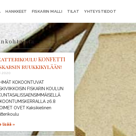
A
HANKKEET
FISKARIN MALLI
TILAT
YHTEYSTIEDOT
ankohtaista
eatterikoulu KONFETTI
skarsin ruukkikylään!
8.2020
HMÄT KOKOONTUVAT
SKIVIIKKOISIN FISKARIN KOULUN
IKUNTASALISSAENSIMMÄISELLÄ
KOONTUMISKERRALLA 26.8
OIMET OVET Kaksikielinen
tterikoulu
 lisää »