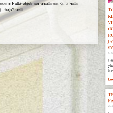
fondenin
Hallå-ohjelman
rahoittamaa Kahta kieltä
T
a HurjaPiruetti
k
v
(
r
j
sy
11.
Ha
yle
kun
Lue
T
Fi
27.