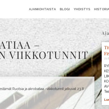
AJANKOHTAISTA
BLOGI
YHDISTYS
HISTORI
Aj
ATIAA –
T
N VIIKKOTUNNIT
Fi
21.
RY
KE
LI
KO
AV
stämät Ruotsia ja akrobatiaa -viikkotunnit jatkuvat 23.8
Tea
Lue