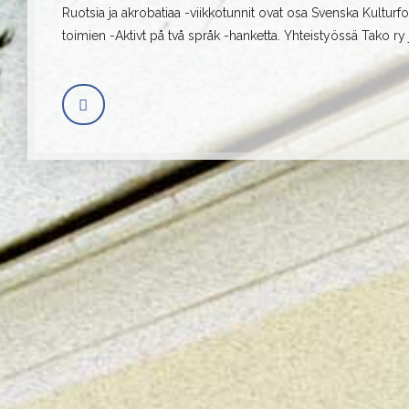
Ruotsia ja akrobatiaa -viikkotunnit ovat osa Svenska Kultur
toimien -Aktivt på två språk -hanketta. Yhteistyössä Tako ry j