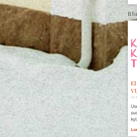
Bl
E
V
10.
Us
su
kyl
Lue