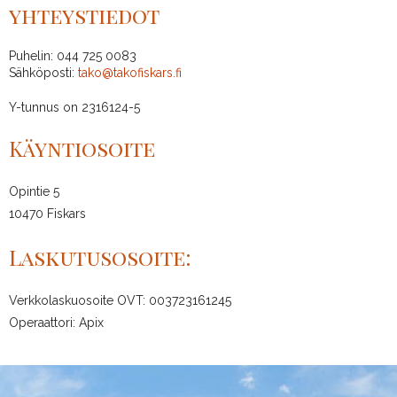
yhteystiedot
Puhelin: 044 725 0083
Sähköposti:
tako@takofiskars.fi
Y-tunnus on 2316124-5
Käyntiosoite
Opintie 5
10470 Fiskars
Laskutusosoite:
Verkkolaskuosoite OVT: 003723161245
Operaattori: Apix