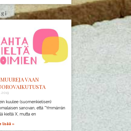
ogi
I MUUREJA VAAN
UOROVAIKUTUSTA
1.2019
ein kuulee (suomenkielisen)
omalaisen sanovan, että ”Ymmärrän
lä kieltä X, mutta en
 lisää »