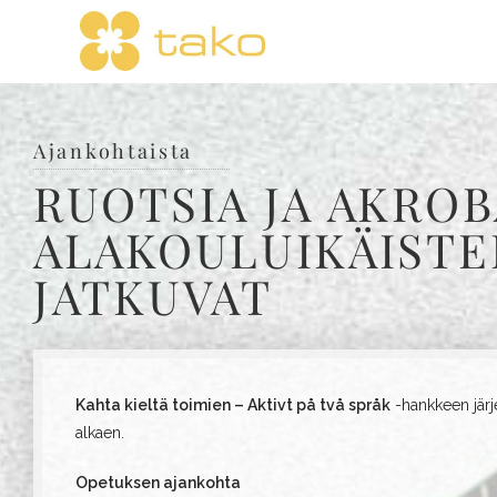
Ajankohtaista
RUOTSIA JA AKROB
ALAKOULUIKÄISTE
JATKUVAT
Kahta kieltä toimien – Aktivt på två språk
-hankkeen järje
alkaen.
Opetuksen ajankohta