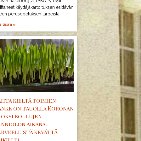
ckan Raseborg ja TAKO ry ovat
ittaneet käyttäjäkartoituksen esittävän
teen perusopetuksen tarpeista
 lisää »
hta kieltä toimien -
anke on tauolla Koronan
uoksi koulujen
inniolon aikana.
erveellistä kevättä
ikille!