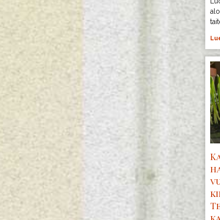
Lu
alo
tai
Lue
Ka
h
v
ki
T
ka